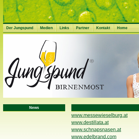
Der Jungspund
Medien
Links
Partner
Kontakt
Home
News
www.messewieselburg.at
www.destillata.at
www.schnapsnasen.at
www.edelbrand.com